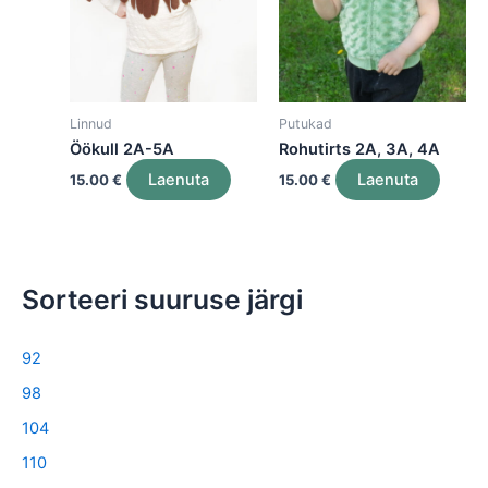
Linnud
Putukad
Öökull 2A-5A
Rohutirts 2A, 3A, 4A
This
Laenuta
Laenuta
15.00
€
15.00
€
product
has
multiple
variants.
Sorteeri suuruse järgi
The
options
92
may
be
98
chosen
104
on
110
the