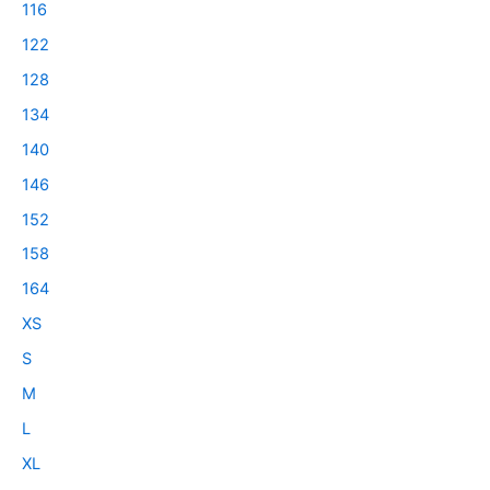
product
116
page
122
128
134
140
146
152
158
164
XS
S
M
L
XL