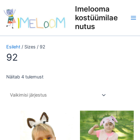
Skip
Imelooma
to
kostüümilae
content
nutus
Esileht
/ Sizes / 92
92
Näitab 4 tulemust